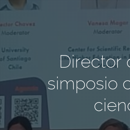
Director
simposio c
cien