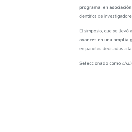
programa, en asociación
científica de investigador
El simposio, que se llevó
avances en una amplia g
en paneles dedicados a la 
Seleccionado como
chai
organizar y moderar las
demostrando su presencia 
Finalmente, el Director d
la importancia de seguir 
reconocimiento, porque 
en el mapa, eso es emoc