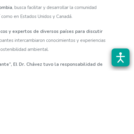
lombia
, busca facilitar y desarrollar la comunidad
así como en Estados Unidos y Canadá.
os y expertos de diversos países para discutir
icipantes intercambiaron conocimientos y experiencias
ostenibilidad ambiental.
nte”, El Dr. Chávez tuvo la responsabilidad de
ta un reconocimiento significativo para el DIE,
aber sido parte de este simposio pionero y subrayó
ambientales que enfrenta nuestra sociedad.
“Es un
Y que a nivel internacional a uno lo tienen como