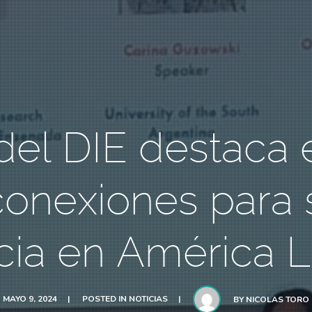
 del DIE destaca 
onexiones para 
cia en América L
MAYO 9, 2024
POSTED IN
NOTICIAS
BY
NICOLAS TORO