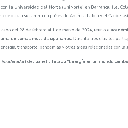
 con la Universidad del Norte (UniNorte) en Barranquilla, Co
es que inician su carrera en países de América Latina y el Caribe, 
 a cabo del 28 de febrero al 1 de marzo de 2024, reunió a
académic
ama de temas multidisciplinarios
. Durante tres días, los part
energía, transporte, pandemias y otras áreas relacionadas con la s
r (moderador)
del panel titulado “Energía en un mundo cambia
 discusiones
. Su participación en este simposio histórico represen
y relevancia en el ámbito internacional.
el Departamento de Ingeniería Eléctrica expresó su gratitud por h
colaborando a nivel internacional para abordar los desafíos medio
al menos saben de que uno existe y que trabaja estas cosas. 
ionante”, concluyó el Dr. Chávez.